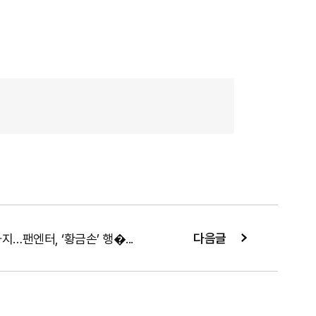
다음글
…팬엔터, ‘황금손’ 행�...