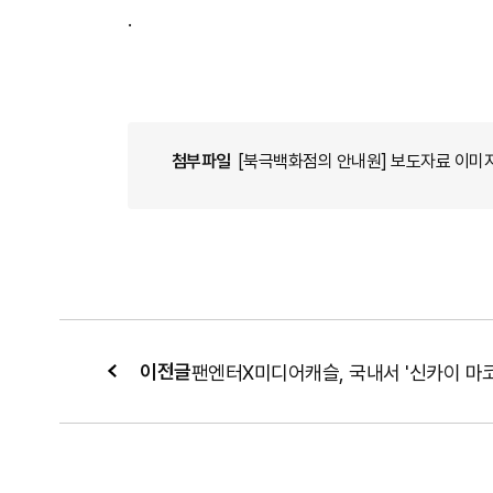
.
첨부파일
[북극백화점의 안내원] 보도자료 이미지_v
이전글
팬엔터X미디어캐슬, 국내서 '신카이 마코토 S