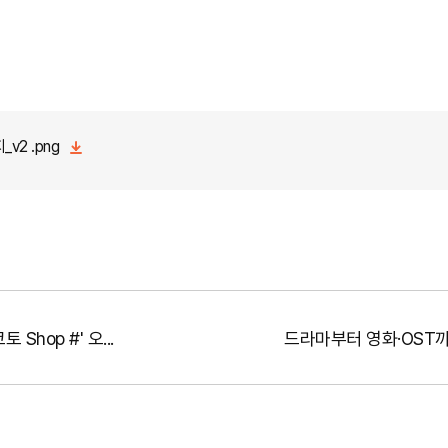
2 .png
hop #' 오...
드라마부터 영화·OST까지