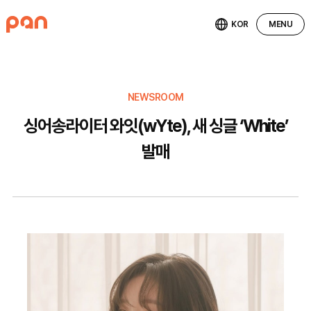
KOR
MENU
NEWSROOM
싱어송라이터 와잇(wYte), 새 싱글 ‘White’
발매