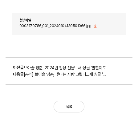
첨부파일
0003170786_001_20240104130501066.jpg
이전글
브아솔 영준, 2024년 감성 선물'…새 싱글 '말할지도 ...
다음글
[공식] 브아솔 영준, 빛나는 사랑 그렸다…새 싱글 ‘...
목록