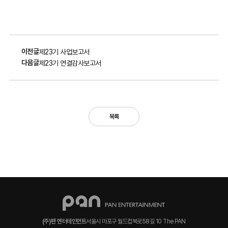
이전글
제23기 사업보고서
다음글
제23기 연결감사보고서
목록
(주)팬 엔터테인먼트
서울시 마포구 월드컵북로58길 10 The PAN