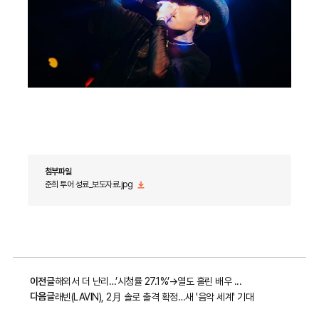
첨부파일
준희 투어 성료_보도자료.jpg
이전글
해외서 더 난리…’시청률 27.1%’→열도 홀린 배우 ...
다음글
래빈(LAVIN), 2月 솔로 출격 확정…새 '음악 세계' 기대