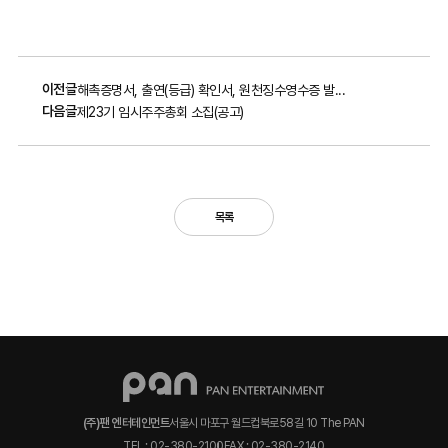
이전글
해촉증명서, 출연(등급) 확인서, 원천징수영수증 발...
다음글
제23기 임시주주총회 소집(공고)
목록
(주)팬 엔터테인먼트
서울시 마포구 월드컵북로58길 10 The PAN
TEL : 02-380-2100
FAX : 02-380-2140