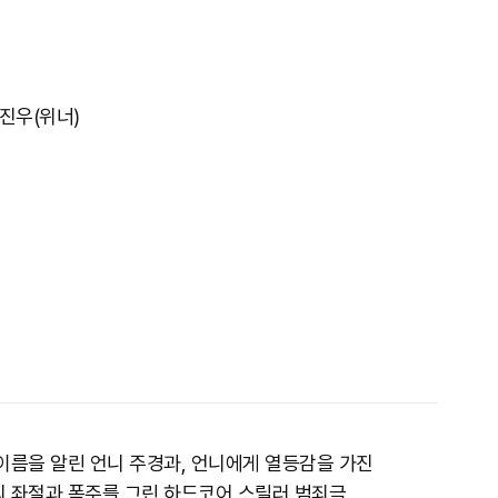
김진우(위너)
이름을 알린 언니 주경과, 언니에게 열등감을 가진
의 좌절과 폭주를 그린 하드코어 스릴러 범죄극