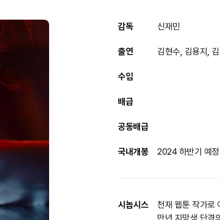
감독
신재민
출연
김현수, 김용지, 
수입
배급
공동배급
국내개봉
2024 하반기 예정
시놉시스
천재 웹툰 작가로 
만년 지망생 단경